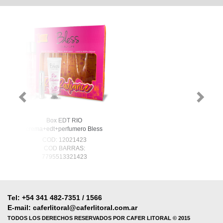
Box EDT RIO
crema+edt+perfumero Bless
COD: 12021423
COD BARRAS:
7795513321423
Tel: +54 341 482-7351 / 1566
E-mail: caferlitoral@caferlitoral.com.ar
TODOS LOS DERECHOS RESERVADOS POR CAFER LITORAL © 2015