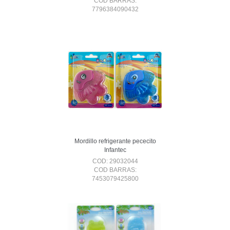
COD BARRAS:
7796384090432
Mordillo refrigerante pececito
Infantec
COD: 29032044
COD BARRAS:
7453079425800