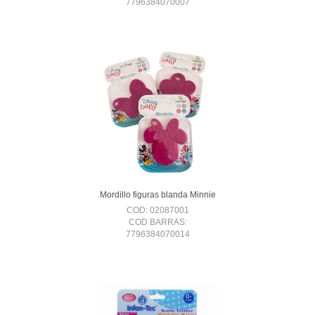
7796384070007
Mordillo figuras blanda Minnie
COD: 02087001
COD BARRAS:
7796384070014