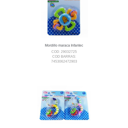
Mordillo maraca Infantec
COD: 29032725
COD BARRAS:
7453062472903