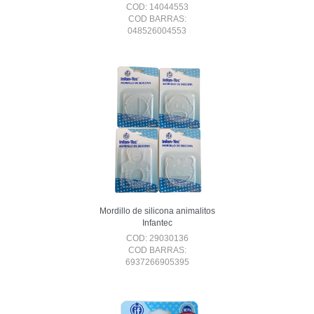
COD: 14044553
COD BARRAS:
048526004553
Mordillo de silicona animalitos
Infantec
COD: 29030136
COD BARRAS:
6937266905395