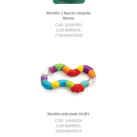
Mordillo 2 figuras c/argolla
Minnie
COD: 02087003
COD BARRAS:
7796384070038
Mordillo articulado NUBY
COD: 14045024
COD BARRAS:
048526005024