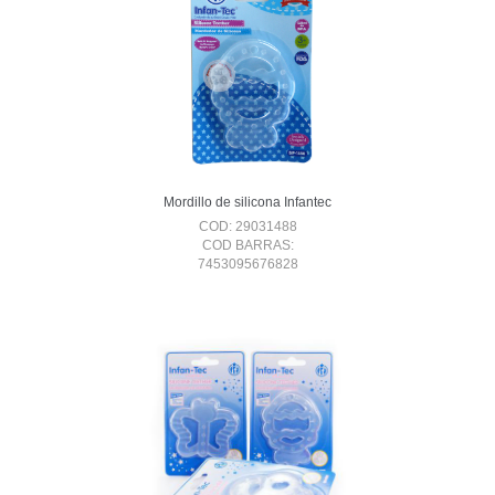
Mordillo de silicona Infantec
COD: 29031488
COD BARRAS:
7453095676828