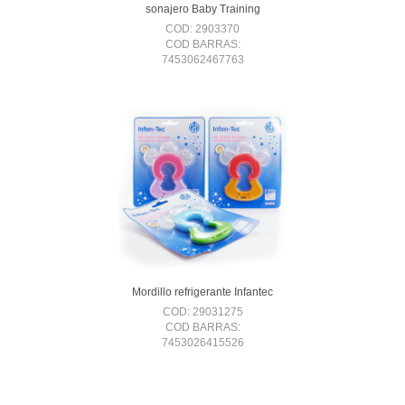
sonajero Baby Training
COD: 2903370
COD BARRAS:
7453062467763
Mordillo refrigerante Infantec
COD: 29031275
COD BARRAS:
7453026415526