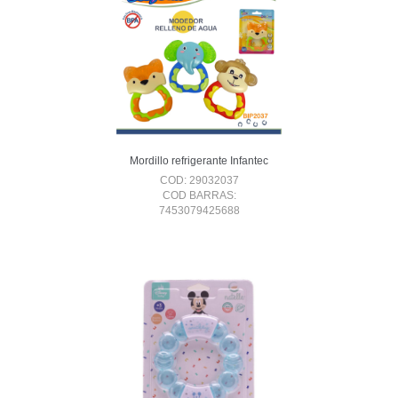
Mordillo refrigerante Infantec
COD: 29032037
COD BARRAS:
7453079425688