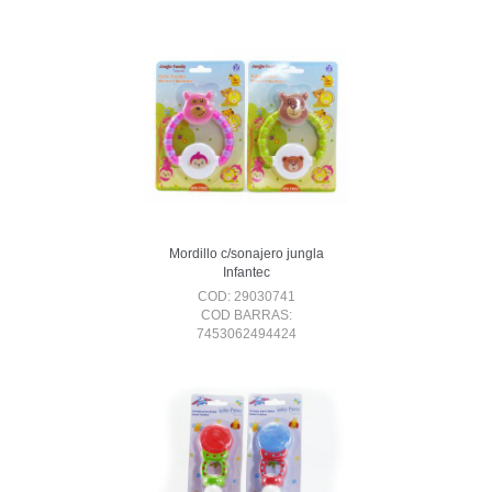
Mordillo c/sonajero jungla
Infantec
COD: 29030741
COD BARRAS:
7453062494424