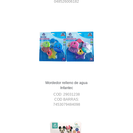
048526006182
Mordedor relleno de agua
Infantec
COD: 29031238
COD BARRAS:
7453079484098