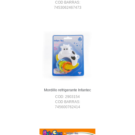
COD BARRAS:
7453062467473
Mordillo refrigerante Infantec
COD: 2903154
COD BARRAS:
745600762414