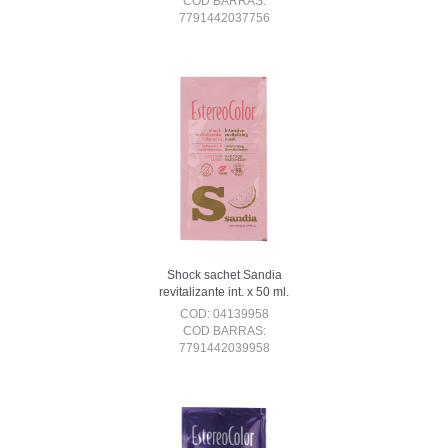
COD BARRAS:
7791442037756
Shock sachet Sandia
revitalizante int. x 50 ml.
COD: 04139958
COD BARRAS:
7791442039958