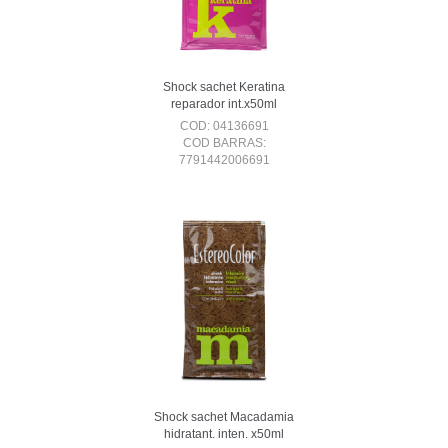
Shock sachet Keratina
reparador int.x50ml
COD: 04136691
COD BARRAS:
7791442006691
Shock sachet Macadamia
hidratant. inten. x50ml