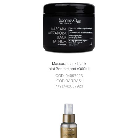
Mascara matiz.black
plat.Bonmet.prof.x300ml
COD: 04097923
COD BARRAS:
7791442037923