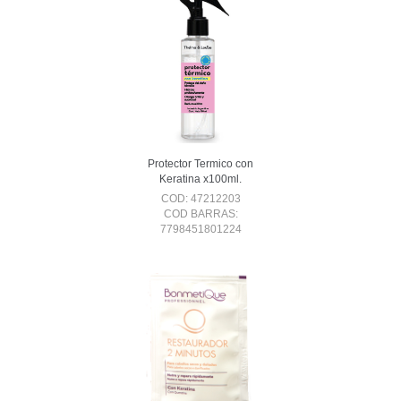
Protector Termico con
Keratina x100ml.
COD: 47212203
COD BARRAS:
7798451801224