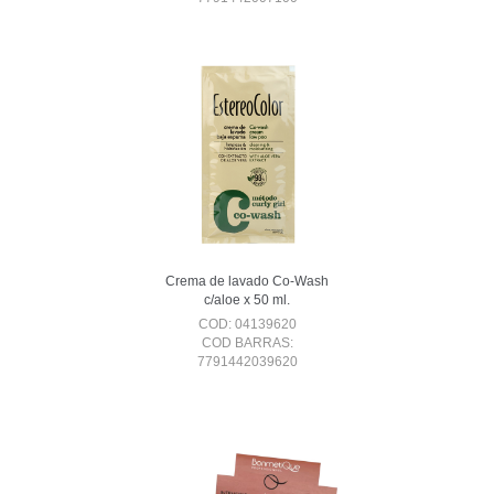
Crema de lavado Co-Wash
c/aloe x 50 ml.
COD: 04139620
COD BARRAS:
7791442039620