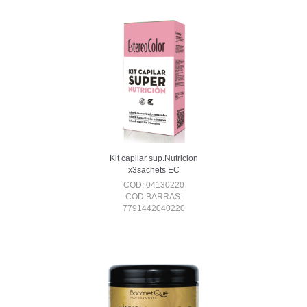
Kit capilar sup.Nutricion
x3sachets EC
COD: 04130220
COD BARRAS:
7791442040220