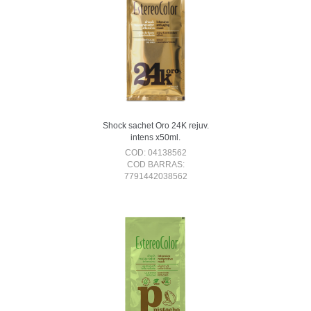
Shock sachet Oro 24K rejuv.
intens x50ml.
COD: 04138562
COD BARRAS:
7791442038562