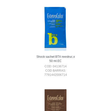
Shock sachet BTX reestruc.x
50 ml.EC
COD: 04136714
COD BARRAS:
7791442006714