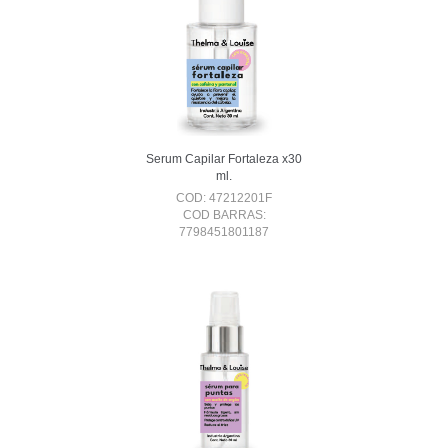
Serum Capilar Fortaleza x30
ml.
COD: 47212201F
COD BARRAS:
7798451801187