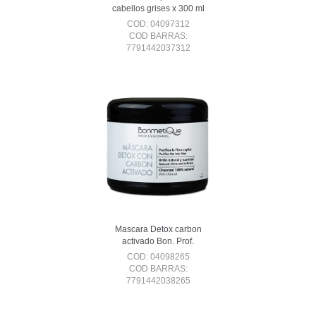
cabellos grises x 300 ml
COD: 04097312
COD BARRAS:
7791442037312
Mascara Detox carbon
activado Bon. Prof.
COD: 04098265
COD BARRAS:
7791442038265