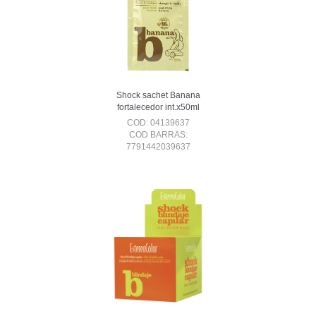
Shock sachet Banana
fortalecedor int.x50ml
COD: 04139637
COD BARRAS:
7791442039637