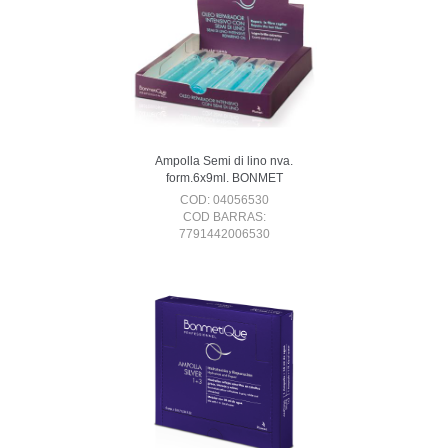
Ampolla Semi di lino nva.
form.6x9ml. BONMET
COD: 04056530
COD BARRAS:
7791442006530