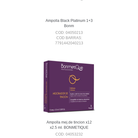
Ampolla Black Platinum 1+3
Bonm
COD: 04050213
COD BARRAS:
7791442040213
Ampolla mej.de tincion x12
x2.5 ml. BONMETIQUE
COD: 04053232