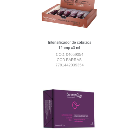
Intensificador de cobrizos
12amp.x3 ml.
COD: 04059354
COD BARRAS:
7791442039354